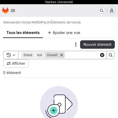
Nantes Université
Page d'accueil
Passer au contenu principal
M
Alessandro nicola NARDI
PyLIIC
Éléments de travail
Tous les éléments
Ajouter une vue
Nouvel élément
Actions
Toggle search history
Statut
est
Ouvert
Afficher
0 élément