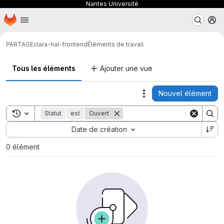
Nantes Université
Page d'accueil
Passer au contenu principal
M
PARTAGE
clara-hal-frontend
Éléments de travail
Tous les éléments
Ajouter une vue
Nouvel élément
Actions
Toggle search history
Statut
est
Ouvert
Sort by:
Date de création
0 élément