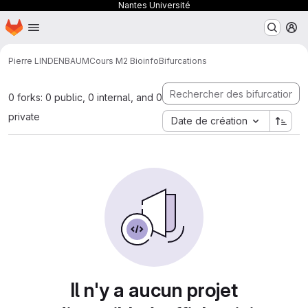
Nantes Université
Page d'accueil
Passer au contenu principal
M
Pierre LINDENBAUM
Cours M2 Bioinfo
Bifurcations
0 forks: 0 public, 0 internal, and 0
private
Date de création
Il n'y a aucun projet