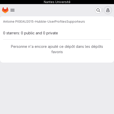
Nantes Université
Page d'accueil
Passer au contenu principal
M
Antoine PIGEAU
2015-Hubble-UserProfiles
Supporteurs
0 starrers: 0 public and 0 private
Personne n'a encore ajouté ce dépôt dans les dépôts
favoris