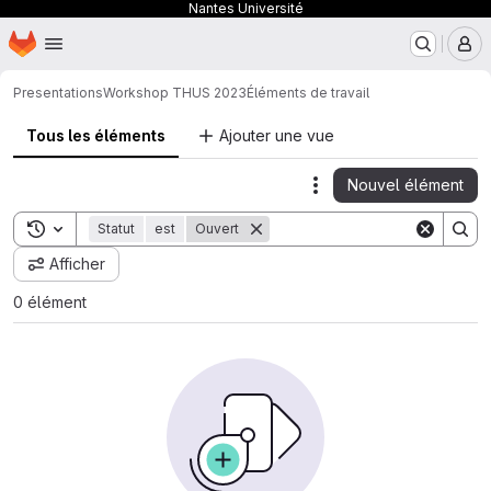
Nantes Université
Page d'accueil
Passer au contenu principal
M
Presentations
Workshop THUS 2023
Éléments de travail
Tous les éléments
Ajouter une vue
Nouvel élément
Actions
Toggle search history
Statut
est
Ouvert
Afficher
0 élément