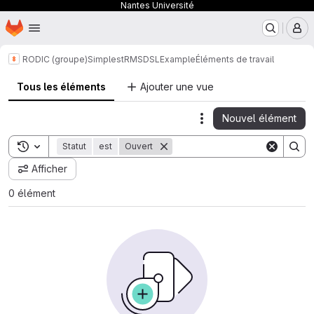
Nantes Université
Page d'accueil
Passer au contenu principal
M
RODIC (groupe)
SimplestRMSDSLExample
Éléments de travail
Tous les éléments
Ajouter une vue
Nouvel élément
Actions
Toggle search history
Statut
est
Ouvert
Afficher
0 élément