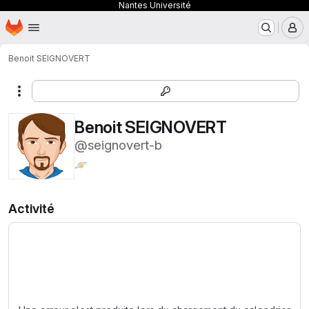
Nantes Université
Page d'accueil
Passer au contenu principal
M
Benoit SEIGNOVERT
Autres actions
Benoit SEIGNOVERT
@seignovert-b
🪐
Activité
Chargement en cours