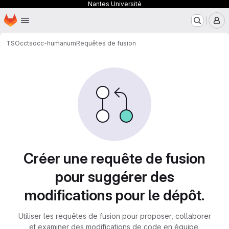
Nantes Université
Page d'accueil
Passer au contenu principal
M
TSOcc
tsocc-humanum
Requêtes de fusion
Requêtes de fusion
Créer une requête de fusion
pour suggérer des
modifications pour le dépôt.
Utiliser les requêtes de fusion pour proposer, collaborer
et examiner des modifications de code en équipe.