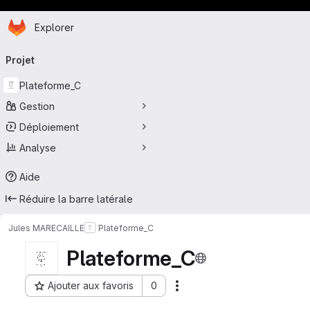
Page d'accueil
Passer au contenu principal
Explorer
Navigation principale
Projet
Plateforme_C
Gestion
Déploiement
Analyse
Aide
Réduire la barre latérale
Jules MARECAILLE
Plateforme_C
Plateforme_C
Ajouter aux favoris
0
Actions
ID du projet : 1046