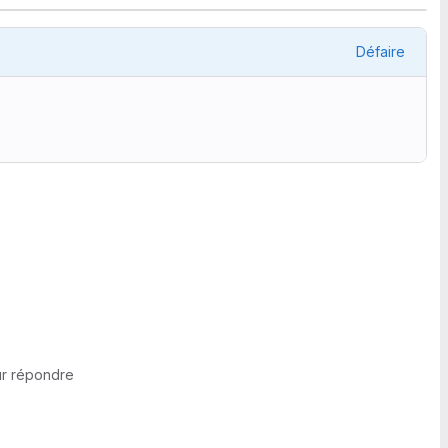
)
Défaire
r répondre