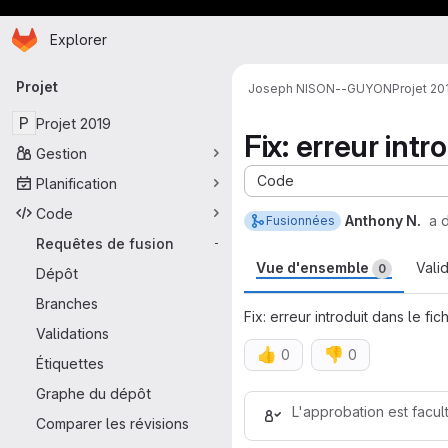
Page d'accueil
Passer au contenu principal
Explorer
Navigation principale
Projet
Joseph NISON--GUYON
Projet 20
P
Projet 2019
Fix: erreur intr
Gestion
Code
Planification
Code
Anthony N.
a d
Fusionnées
Requêtes de fusion
-
Vue d'ensemble
Vali
0
Dépôt
Branches
Fix: erreur introduit dans le f
Validations
👍
👎
0
0
Étiquettes
Rapports de req
Graphe du dépôt
L'approbation est facul
Comparer les révisions