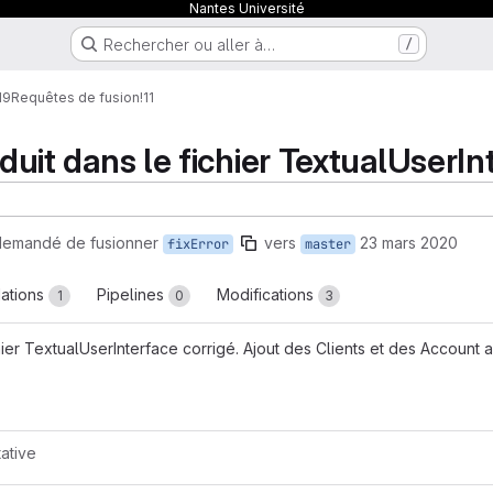
Nantes Université
Rechercher ou aller à…
/
19
Requêtes de fusion
!11
oduit dans le fichier TextualUserIn
emandé de fusionner
vers
23 mars 2020
fixError
master
dations
Pipelines
Modifications
1
0
3
ichier TextualUserInterface corrigé. Ajout des Clients et des Account
uête de fusion
tative