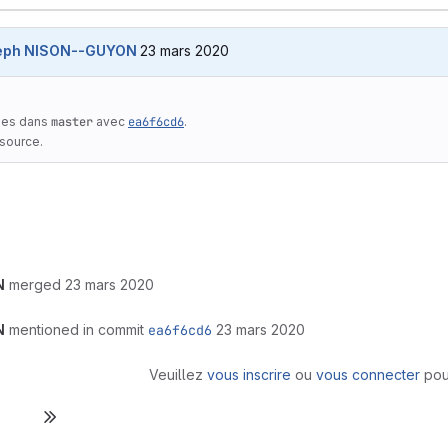
23 mars 2020 (23 mars 2020 à 14:18:27 UTC
eph NISON--GUYON
23 mars 2020
ées dans
master
avec
ea6f6cd6
.
 source.
N
merged
23 mars 2020
N
mentioned in commit
ea6f6cd6
23 mars 2020
Veuillez
vous inscrire
ou
vous connecter
pou