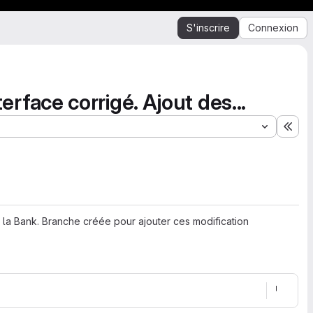
S'inscrire
Connexion
terface corrigé. Ajout des...
Éten
 a la Bank. Branche créée pour ajouter ces modification