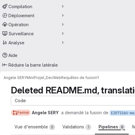
Compilation
Déploiement
Opération
Surveillance
Analyse
Aide
Réduire la barre latérale
Angele SERY
MiniProjet_DevWeb
Requêtes de fusion
!1
Deleted README.md, translation
Code
Angele SERY
a demandé la fusion de
Fermé
E207156U-ma
Vue d'ensemble
Validations
Pipelines
M
0
1
0