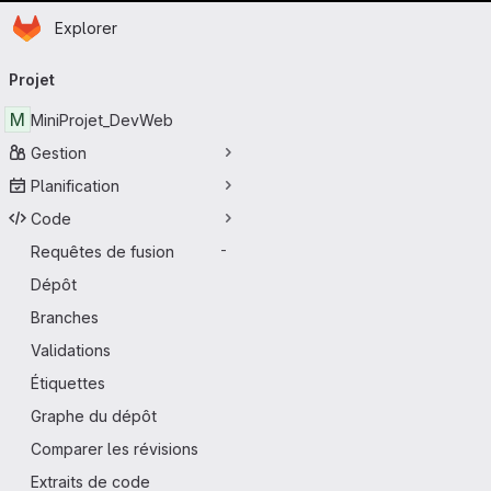
Page d'accueil
Passer au contenu principal
Explorer
Navigation principale
Projet
M
MiniProjet_DevWeb
Gestion
Planification
Code
Requêtes de fusion
-
Dépôt
Branches
Validations
Étiquettes
Graphe du dépôt
Comparer les révisions
Extraits de code