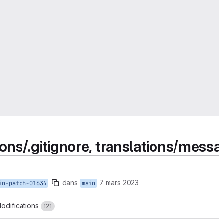
s/.gitignore, translations/messa
dans
7 mars 2023
in-patch-01634
main
odifications
121