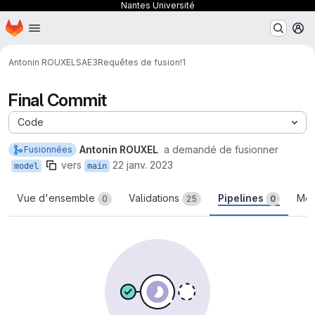
Nantes Université
Page d'accueil
Passer au contenu principal
M
Antonin ROUXEL
SAE3
Requêtes de fusion
!1
Final Commit
Code
Antonin ROUXEL
a demandé de fusionner
Fusionnées
vers
22 janv. 2023
model
main
Vue d'ensemble
Validations
Pipelines
Mod
0
25
0