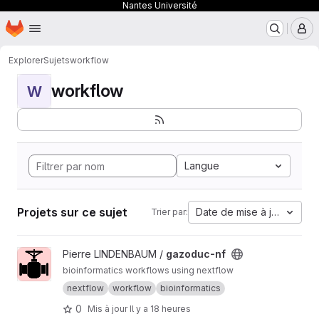
Nantes Université
Page d'accueil
Passer au contenu principal
M
Explorer
Sujets
workflow
workflow
W
Langue
Projets sur ce sujet
Date de mise à jour
Trier par:
Afficher le projet gazoduc-nf
Pierre LINDENBAUM /
gazoduc-nf
bioinformatics workflows using nextflow
nextflow
workflow
bioinformatics
0
Mis à jour
Il y a 18 heures