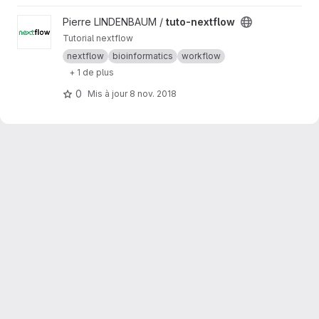
Afficher le projet tuto-nextflow
Pierre LINDENBAUM /
tuto-nextflow
Tutorial nextflow
nextflow
bioinformatics
workflow
+ 1 de plus
0
Mis à jour
8 nov. 2018