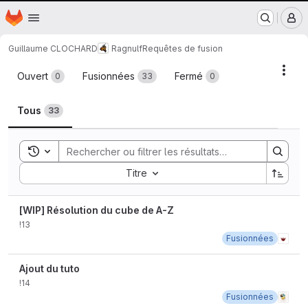
Nantes Université
Page d'accueil
Passer au contenu principal
M
Guillaume CLOCHARD
Ragnulf
Requêtes de fusion
Requêtes de fusion
Acti
Ouvert
Fusionnées
Fermé
0
33
0
Tous
33
Toggle search history
Sort by:
Titre
[WIP] Résolution du cube de A-Z
!13
Fusionnées
Ajout du tuto
!14
Fusionnées