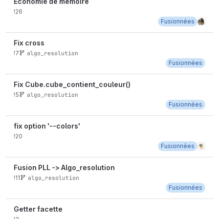
Economie de mémoire
!26
Fusionnées
Fix cross
!7
algo_resolution
Fusionnées
Fix Cube.cube_contient_couleur()
!5
algo_resolution
Fusionnées
fix option '--colors'
!20
Fusionnées
Fusion PLL -> Algo_resolution
!11
algo_resolution
Fusionnées
Getter facette