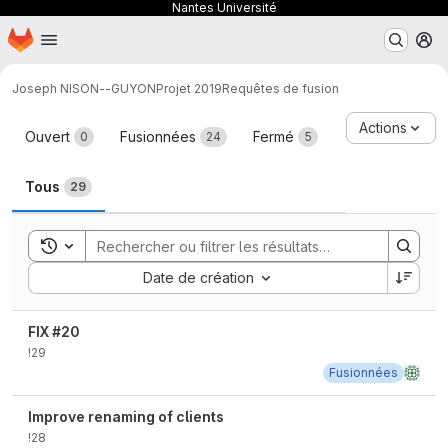
Nantes Université
Page d'accueil
Passer au contenu principal
M
Joseph NISON--GUYON
Projet 2019
Requêtes de fusion
Requêtes de fusion
Actions
Ouvert
Fusionnées
Fermé
0
24
5
Tous
29
Toggle search history
Sort by:
Date de création
FIX #20
!29
Fusionnées
Improve renaming of clients
!28