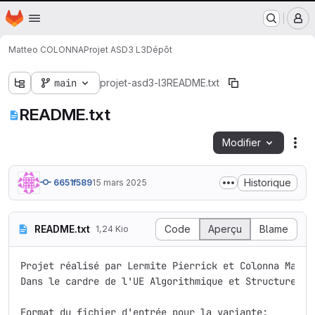
Nantes Université
Page d'accueil
Passer au contenu principal
M
Matteo COLONNA
Projet ASD3 L3
Dépôt
main
projet-asd3-l3
README.txt
README.txt
Modifier
Act
Historique
6651f589
15 mars 2025
README.txt
Code
Aperçu
Blame
1,24 Kio
Projet réalisé par Lermite Pierrick et Colonna Matteo
Dans le cardre de l'UE Algorithmique et Structure de
Format du fichier d'entrée pour la variante:
