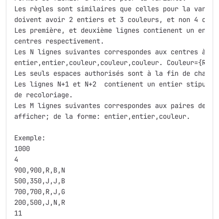
Les règles sont similaires que celles pour la varian
doivent avoir 2 entiers et 3 couleurs, et non 4 coule
Les première, et deuxième lignes contienent un entie
centres respectivement.

Les N lignes suivantes correspondes aux centres à in
entier,entier,couleur,couleur,couleur. Couleur={R, J
Les seuls espaces authorisés sont à la fin de chaque 
Les lignes N+1 et N+2  contienent un entier stipulan
de recoloriage.

Les M lignes suivantes correspondes aux paires de re
afficher; de la forme: entier,entier,couleur.

Exemple:

1000

4

900,900,R,B,N

500,350,J,J,B

700,700,R,J,G

200,500,J,N,R

11
