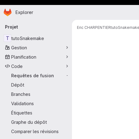
Page d'accueil
Passer au contenu principal
Explorer
Navigation principale
Projet
Eric CHARPENTIER
tutoSnakemak
Requêtes de 
T
tutoSnakemake
Gestion
Planification
Code
Requêtes de fusion
-
Dépôt
Branches
Validations
Étiquettes
Graphe du dépôt
Comparer les révisions