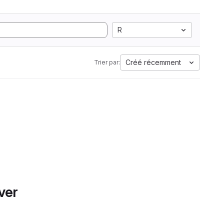
R
Créé récemment
Trier par:
ver