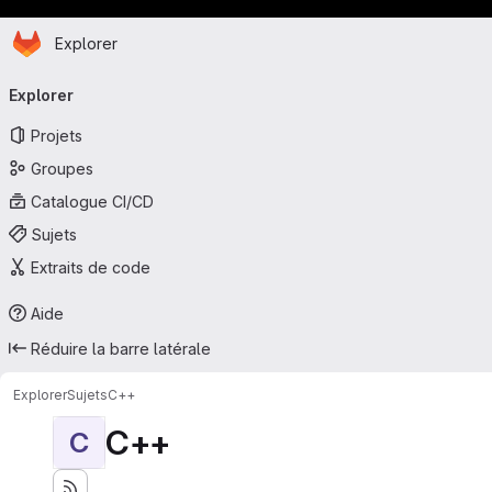
Page d'accueil
Passer au contenu principal
Explorer
Navigation principale
Explorer
Projets
Groupes
Catalogue CI/CD
Sujets
Extraits de code
Aide
Réduire la barre latérale
Explorer
Sujets
C++
C++
C