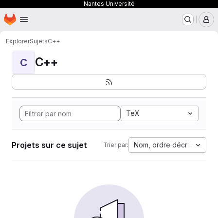
Nantes Université
Page d'accueil
Passer au contenu principal
M
Explorer
Sujets
C++
C++
C
TeX
Projets sur ce sujet
Nom, ordre décroissant
Trier par: