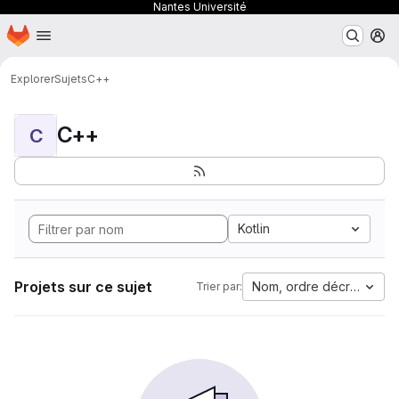
Nantes Université
Page d'accueil
Passer au contenu principal
M
Explorer
Sujets
C++
C++
C
Kotlin
Projets sur ce sujet
Nom, ordre décroissant
Trier par: