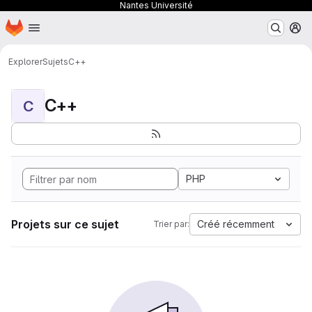
Nantes Université
Page d'accueil
Passer au contenu principal
M
Explorer
Sujets
C++
C++
C
PHP
Projets sur ce sujet
Créé récemment
Trier par: