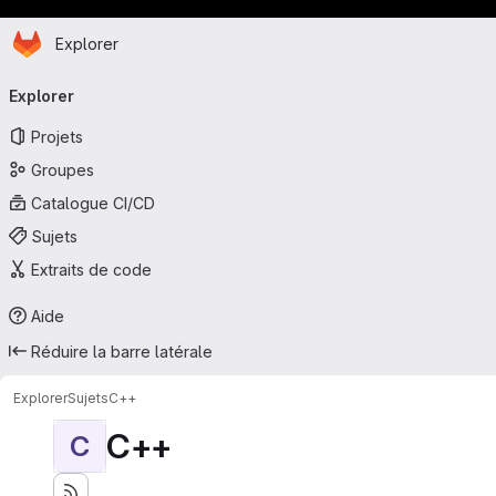
Page d'accueil
Passer au contenu principal
Explorer
Navigation principale
Explorer
Projets
Groupes
Catalogue CI/CD
Sujets
Extraits de code
Aide
Réduire la barre latérale
Explorer
Sujets
C++
C++
C