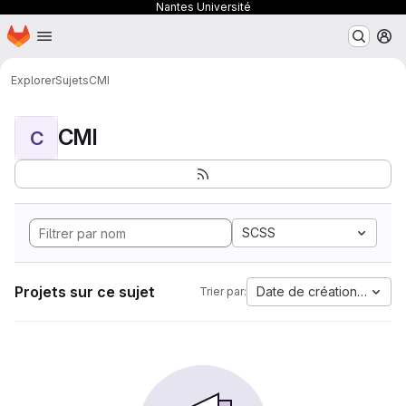
Nantes Université
Page d'accueil
Passer au contenu principal
M
Explorer
Sujets
CMI
CMI
C
SCSS
Projets sur ce sujet
Date de création la plus
Trier par: