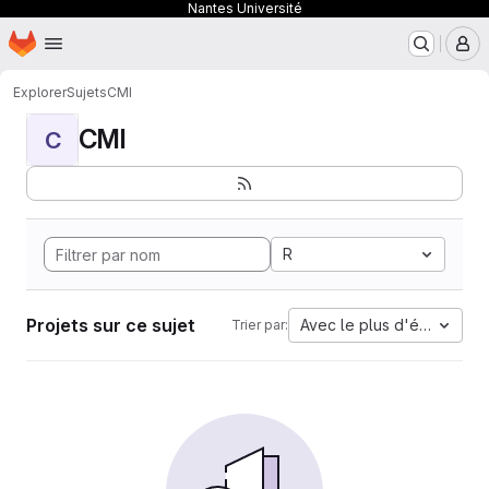
Nantes Université
Page d'accueil
Passer au contenu principal
M
Explorer
Sujets
CMI
CMI
C
R
Projets sur ce sujet
Avec le plus d'étoiles
Trier par: