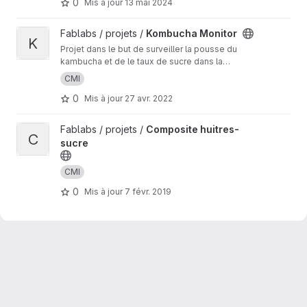
0
Mis à jour
13 mai 2024
Afficher le projet Kombucha Monitor
Fablabs / projets /
Kombucha Monitor
K
Projet dans le but de surveiller la pousse du
kambucha et de le taux de sucre dans la
boisson.
CMI
0
Mis à jour
27 avr. 2022
Afficher le projet Composite huitres-sucre
Fablabs / projets /
Composite huitres-
C
sucre
CMI
0
Mis à jour
7 févr. 2019