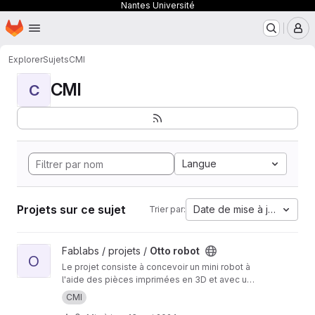
Nantes Université
Page d'accueil
Passer au contenu principal
M
Explorer
Sujets
CMI
CMI
C
Langue
Projets sur ce sujet
Date de mise à jour
Trier par:
Afficher le projet Otto robot
Fablabs / projets /
Otto robot
O
Le projet consiste à concevoir un mini robot à
l'aide des pièces imprimées en 3D et avec un
Micro:bit.
CMI