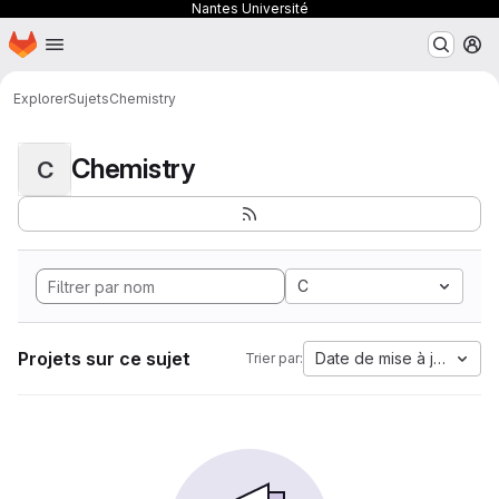
Nantes Université
Page d'accueil
Passer au contenu principal
M
Explorer
Sujets
Chemistry
Chemistry
C
C
Projets sur ce sujet
Date de mise à jour
Trier par: