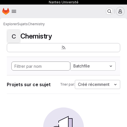
Nantes Université
Page d'accueil
Passer au contenu principal
M
Explorer
Sujets
Chemistry
Chemistry
C
Batchfile
Projets sur ce sujet
Créé récemment
Trier par: