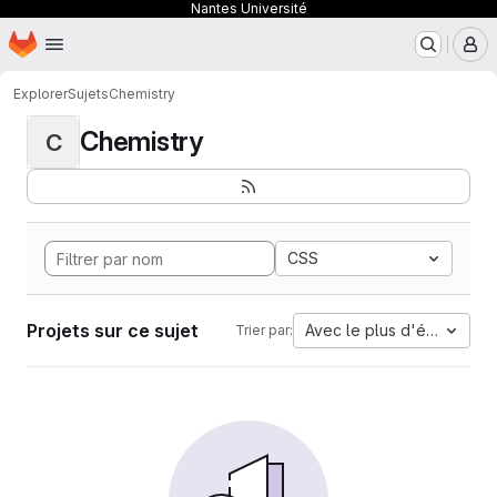
Nantes Université
Page d'accueil
Passer au contenu principal
M
Explorer
Sujets
Chemistry
Chemistry
C
CSS
Projets sur ce sujet
Avec le plus d'étoiles
Trier par: