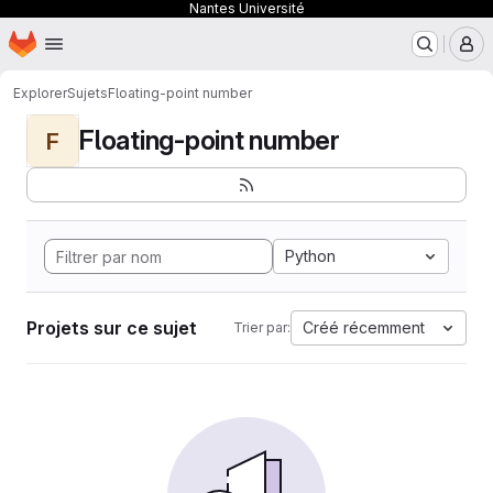
Nantes Université
Page d'accueil
Passer au contenu principal
M
Explorer
Sujets
Floating-point number
Floating-point number
F
Python
Projets sur ce sujet
Créé récemment
Trier par: