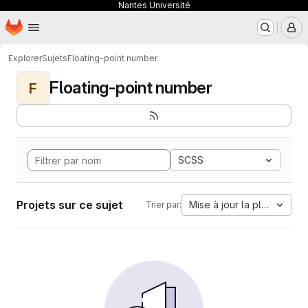
Nantes Université
Page d'accueil
Passer au contenu principal
M
Explorer
Sujets
Floating-point number
Floating-point number
F
SCSS
Projets sur ce sujet
Mise à jour la plus ancien
Trier par: