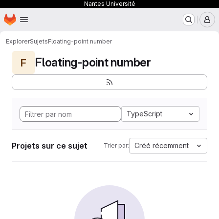
Nantes Université
Page d'accueil
Passer au contenu principal
M
Explorer
Sujets
Floating-point number
Floating-point number
F
TypeScript
Projets sur ce sujet
Créé récemment
Trier par: