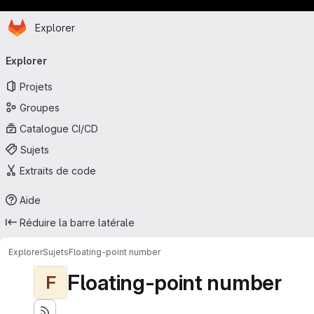
Page d'accueil
Passer au contenu principal
Explorer
Navigation principale
Explorer
Projets
Groupes
Catalogue CI/CD
Sujets
Extraits de code
Aide
Réduire la barre latérale
Explorer
Sujets
Floating-point number
Floating-point number
F