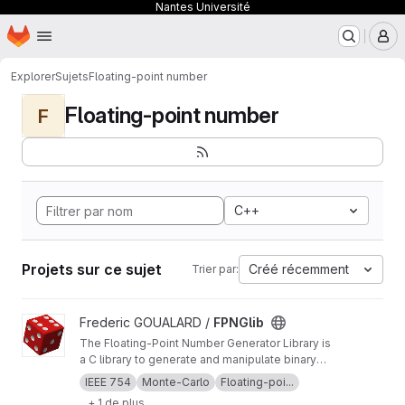
Nantes Université
Page d'accueil
Passer au contenu principal
M
Explorer
Sujets
Floating-point number
Floating-point number
F
C++
Projets sur ce sujet
Créé récemment
Trier par:
Afficher le projet FPNGlib
Frederic GOUALARD /
FPNGlib
The Floating-Point Number Generator Library is
a C library to generate and manipulate binary
IEEE 754 floating-point numbers with given
IEEE 754
Monte-Carlo
Floating-poi...
properties for test purposes.
+ 1 de plus