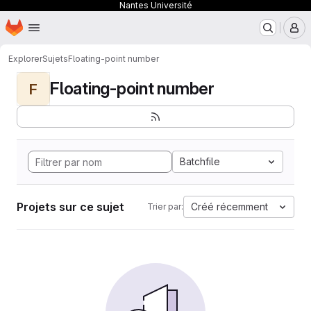
Nantes Université
Page d'accueil
Passer au contenu principal
M
Explorer
Sujets
Floating-point number
Floating-point number
F
Batchfile
Projets sur ce sujet
Créé récemment
Trier par: