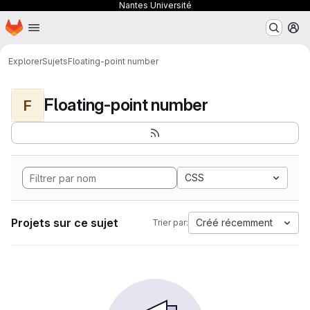
Nantes Université
Page d'accueil
Passer au contenu principal
M
Explorer
Sujets
Floating-point number
Floating-point number
F
CSS
Projets sur ce sujet
Créé récemment
Trier par: