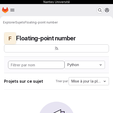
Nantes Université
Page d'accueil
Passer au contenu principal
M
Explorer
Sujets
Floating-point number
Floating-point number
F
Python
Projets sur ce sujet
Mise à jour la plus anci
Trier par: