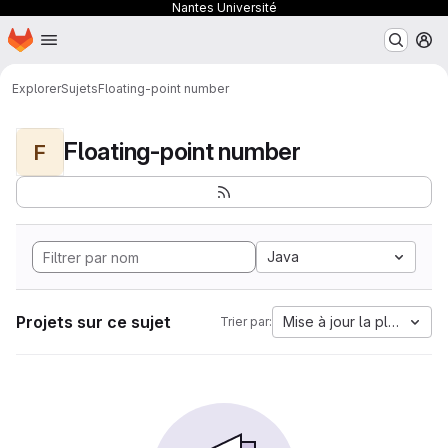
Nantes Université
Page d'accueil
Passer au contenu principal
M
Explorer
Sujets
Floating-point number
Floating-point number
F
Java
Projets sur ce sujet
Mise à jour la plus anci
Trier par: