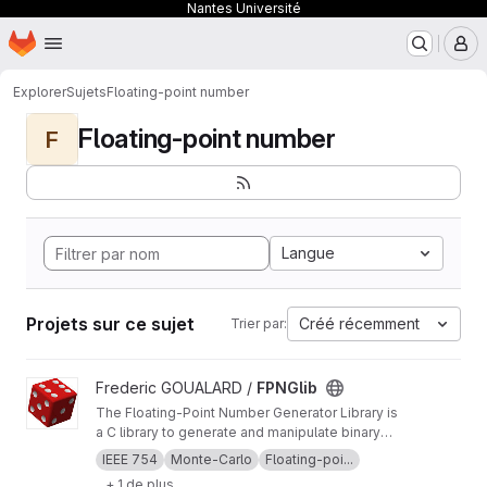
Nantes Université
Page d'accueil
Passer au contenu principal
M
Explorer
Sujets
Floating-point number
Floating-point number
F
Langue
Projets sur ce sujet
Créé récemment
Trier par:
Afficher le projet FPNGlib
Frederic GOUALARD /
FPNGlib
The Floating-Point Number Generator Library is
a C library to generate and manipulate binary
IEEE 754 floating-point numbers with given
IEEE 754
Monte-Carlo
Floating-poi...
properties for test purposes.
+ 1 de plus