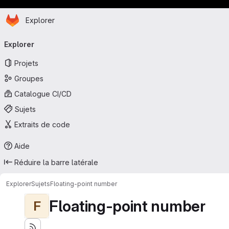
Page d'accueil
Passer au contenu principal
Explorer
Navigation principale
Explorer
Projets
Groupes
Catalogue CI/CD
Sujets
Extraits de code
Aide
Réduire la barre latérale
Explorer
Sujets
Floating-point number
Floating-point number
F