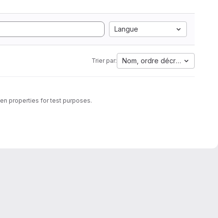
Langue
Nom, ordre décroissant
Trier par:
ven properties for test purposes.