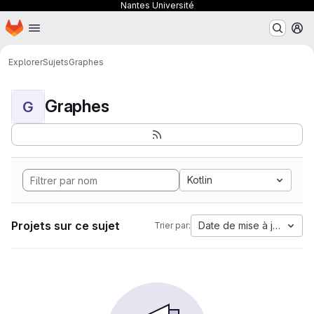
Nantes Université
Page d'accueil
Passer au contenu principal
M
Explorer
Sujets
Graphes
Graphes
G
Kotlin
Projets sur ce sujet
Date de mise à jour
Trier par: