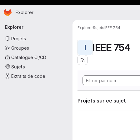
Page d'accueil
Passer au contenu principal
Explorer
Navigation principale
Explorer
Explorer
Sujets
IEEE 754
Projets
IEEE 754
I
Groupes
Catalogue CI/CD
Sujets
Extraits de code
Projets sur ce sujet