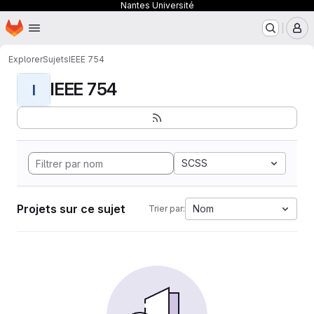
Nantes Université
Page d'accueil
Passer au contenu principal
M
Explorer
Sujets
IEEE 754
IEEE 754
I
SCSS
Projets sur ce sujet
Nom
Trier par: