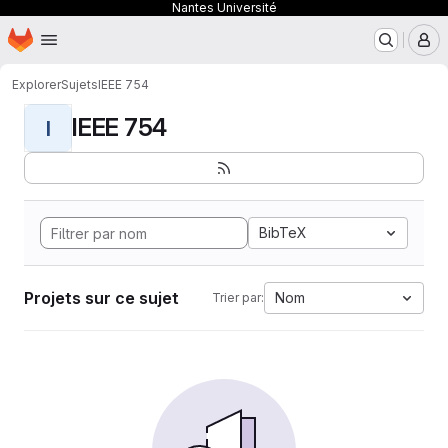
Nantes Université
Page d'accueil
Passer au contenu principal
M
Explorer
Sujets
IEEE 754
IEEE 754
I
BibTeX
Projets sur ce sujet
Nom
Trier par: