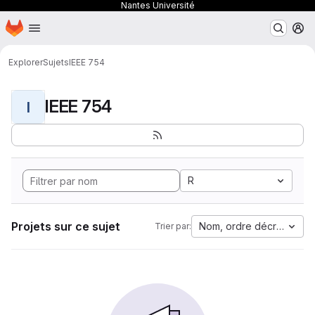
Nantes Université
Page d'accueil
Passer au contenu principal
M
Explorer
Sujets
IEEE 754
IEEE 754
I
R
Projets sur ce sujet
Nom, ordre décroissant
Trier par: