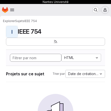
Nantes Université
Page d'accueil
Passer au contenu principal
M
Explorer
Sujets
IEEE 754
IEEE 754
I
HTML
Projets sur ce sujet
Date de création la plus 
Trier par: