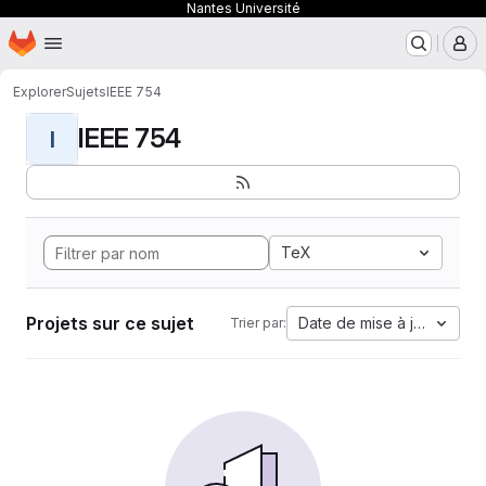
Nantes Université
Page d'accueil
Passer au contenu principal
M
Explorer
Sujets
IEEE 754
IEEE 754
I
TeX
Projets sur ce sujet
Date de mise à jour
Trier par: