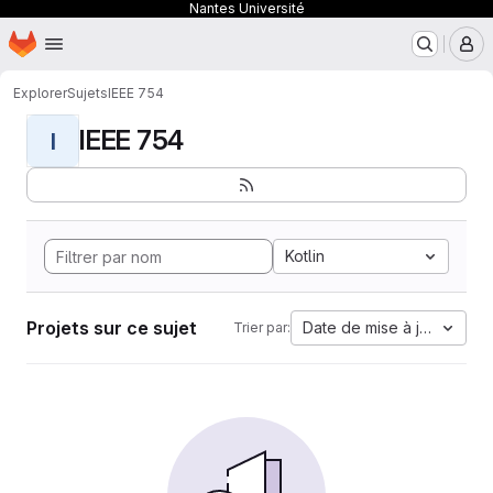
Nantes Université
Page d'accueil
Passer au contenu principal
M
Explorer
Sujets
IEEE 754
IEEE 754
I
Kotlin
Projets sur ce sujet
Date de mise à jour
Trier par: