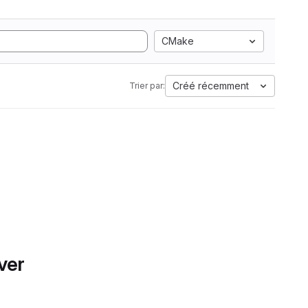
CMake
Créé récemment
Trier par:
ver