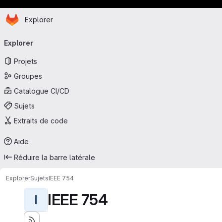
Page d'accueil
Passer au contenu principal
Explorer
Navigation principale
Explorer
Projets
Groupes
Catalogue CI/CD
Sujets
Extraits de code
Aide
Réduire la barre latérale
Explorer
Sujets
IEEE 754
IEEE 754
I