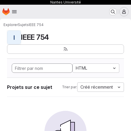
Nantes Université
Page d'accueil
Passer au contenu principal
M
Explorer
Sujets
IEEE 754
IEEE 754
I
HTML
Projets sur ce sujet
Créé récemment
Trier par: