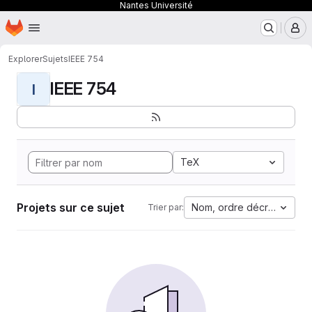
Nantes Université
Page d'accueil
Passer au contenu principal
M
Explorer
Sujets
IEEE 754
IEEE 754
I
TeX
Projets sur ce sujet
Nom, ordre décroissant
Trier par: